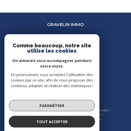
GRAVELIN IMMO
03 45 34 35 31
marion@gravelin-immo.com
Comme beaucoup, notre site
utilise les cookies
30 rue Bannelier
21000
dijon
On aimerait vous accompagner pendant
votre visite.
En poursuivant, vous acceptez l'utilisation des
NOUS SUIVRE SUR
cookies par ce site, afin de vous proposer des
contenus adaptés et réaliser des statistiques !
PARAMÉTRER
© 2026 | Tous droits réservés | Traduction powered by Google |
Nos honoraires
Plan du site
Mentions légales
Admin
Nos liens
Politique RGPD
Cookies
TOUT ACCEPTER