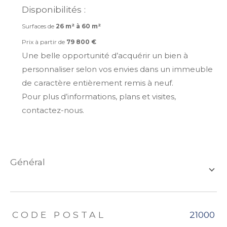
Disponibilités :
Surfaces de
26 m² à 60 m²
Prix à partir de
79 800 €
Une belle opportunité d’acquérir un bien à
personnaliser selon vos envies dans un immeuble
de caractère entièrement remis à neuf.
Pour plus d’informations, plans et visites,
contactez-nous.
général
TRAD_ZEPHYR_Caracteristique
TRAD_ZEPHYR_Valeurs
CODE POSTAL
21000