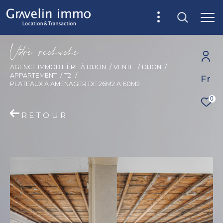
V
o
r
e
r
e
c
e
c
e
AGENCE IMMOBILIÈRE À DIJON
VENTE
DIJON
APPARTEMENT
T2
Fr
PLATEAUX A AMENAGER DE 26M2 A 60M2
0
RETOUR