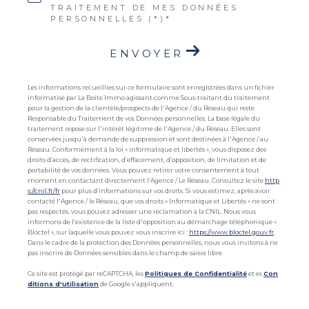
TRAITEMENT DE MES DONNÉES
PERSONNELLES (*)*
ENVOYER
Les informations recueillies sur ce formulaire sont enregistrées dans un fichier
informatisé par La Boite Immo agissant comme Sous-traitant du traitement
pour la gestion de la clientèle/prospects de l'Agence / du Réseau qui reste
Responsable du Traitement de vos Données personnelles. La base légale du
traitement repose sur l'intérêt légitime de l'Agence / du Réseau. Elles sont
conservées jusqu'à demande de suppression et sont destinées à l'Agence / au
Réseau. Conformément à la loi « informatique et libertés », vous disposez des
droits d’accès, de rectification, d’effacement, d’opposition, de limitation et de
portabilité de vos données. Vous pouvez retirer votre consentement à tout
moment en contactant directement l’Agence / Le Réseau. Consultez le site
http
s://cnil.fr/fr
pour plus d’informations sur vos droits. Si vous estimez, après avoir
contacté l'Agence / le Réseau, que vos droits « Informatique et Libertés » ne sont
pas respectés, vous pouvez adresser une réclamation à la CNIL. Nous vous
informons de l’existence de la liste d'opposition au démarchage téléphonique «
Bloctel », sur laquelle vous pouvez vous inscrire ici :
https://www.bloctel.gouv.fr
.
Dans le cadre de la protection des Données personnelles, nous vous invitons à ne
pas inscrire de Données sensibles dans le champ de saisie libre.
Ce site est protégé par reCAPTCHA, les
Politiques de Confidentialité
et es
Con
ditions d'utilisation
de Google s'appliquent.