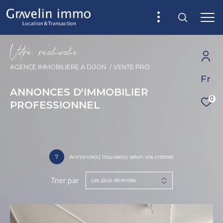
V
o
r
e
r
e
c
e
c
e
AGENCE IMMOBILIÈRE À DIJON
VENTE PRO
Fr
ANNONCES D'IMMOBILIER
0
PROFESSIONNEL
7
Annonce(s) trouvée(s) selon vos critères
Trier par
Les plus récentes