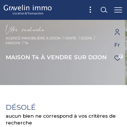
V
o
r
e
r
e
c
e
c
e
AGENCE IMMOBILIÈRE À DIJON
VENTE
DIJON
MAISON
T4
Fr
MAISON T4 À VENDRE SUR DIJON
0
DÉSOLÉ
aucun bien ne correspond à vos critères de
recherche