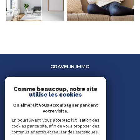
GRAVELIN IMMO
03 45 34 35 31
marion@gravelin-immo.com
Comme beaucoup, notre site
utilise les cookies
30 rue Bannelier
21000
dijon
On aimerait vous accompagner pendant
votre visite.
En poursuivant, vous acceptez l'utilisation des
NOUS SUIVRE SUR
cookies par ce site, afin de vous proposer des
contenus adaptés et réaliser des statistiques !